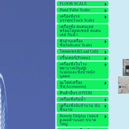
FLOOR SCALE
Hand Pallet Scales
เครื่องชั่งรถ
บรรทุก(Truck Scale)
เครื่องชั่ง สแตนเลส
พร้อมโหลดเซลล์ สแตน
เลส กันน้ำ
หัวอ่านเครื่อง
ชั่ง(Indicator Scale)
โหลดเซลล์(Load Cell)
ปริ้นเตอร์(Printer)
เครื่องชั่งในโรง
พยาบาล(Health
Scale)และชั่งน้ำหนัก
บุคคล
อะไหล่เครื่อง
ชั่ง(Accessories)
สินค้าอื่นๆ (OTER)
เครื่องชั่งกันน้ำ
เครื่องชั่งนับจำนวน นับ
ชิ้นงาน
Remote Didplay (จอแส
ดงผลด้านนอก ขนาด
ใหญ่