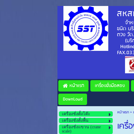
สหสเ
จำหน่าย
ชนิด บร
ตวง วัด
(บริ
Hotlin
FAX.0
หน้าแรก
เครื่องชั่งมือสอง
DownLoad
หน้าแรก
>
เครื่องชั่งตั้งโต๊ะ
เครื่องชั่งตั้งพื้น
เครื
เครื่องชั่งแขวน (crane
scale)