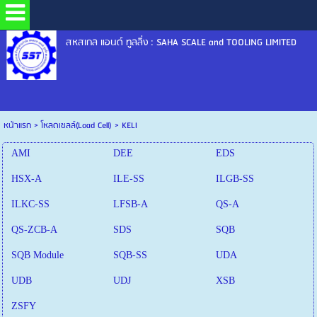
สหสเกล แอนด์ ทูลลิ่ง : SAHA SCALE and TOOLING LIMITED
หน้าแรก
>
โหลดเซลล์(Load Cell)
>
KELI
AMI
DEE
EDS
HSX-A
ILE-SS
ILGB-SS
ILKC-SS
LFSB-A
QS-A
QS-ZCB-A
SDS
SQB
SQB Module
SQB-SS
UDA
UDB
UDJ
XSB
ZSFY