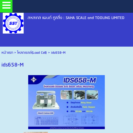
สหสเกล แอนด์ ทูลลิ่ง : SAHA SCALE and TOOLING LIMITED
หน้าแรก
>
โหลดเซลล์(Load Cell)
>
ids658-M
ids658-M