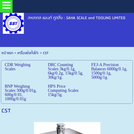
สหสเกล แอนด์ ทูลลิ่ง : SAHA SCALE and TOOLING LIMITED
หน้าแรก
>
เครื่องชั่งตั้งโต๊ะ
>
CST
CDR Weighing
DRC Counting
FEJ-A Precision
Scales
Scales 3kg/0.1g,
Balances 6000g/0.1g,
6kg/0.2g, 15kg/0.5g,
1500g/0.1g,
30kg/1g.
5000g/1g.
BNP Weighing
HPS Price
Scales 300g/0.01g,
Computing Scales
600g/0.01,
15kg/5g.
1000g/0.01g
CST