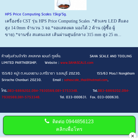
HPS Price Computing Scales 15kg/5g.
เครื่องชั่ง CST รุ่น HPS Price Computing Scales .*ตัวเลข LED สีแดง
สูง 14.0mm จำนวน 3 จอ.*จอแสดงผล มองได้ 2 ด้าน (ผู้ซื้อ ผู้
ขาย).*จานชั่ง สแตนเลส เส้นผ่านศูนย์กลาง 315 mm สูง 25 m...
ห้างหุ้นส่วนจำกัด สหสเกล แอนด์ ทูลลิ่ง. SAHA SCALE AND TOOLING
LIMITED PARTNERSHIP. Website :
www.SAHASCALE.com
155/63 หมู่1 ต.หนองขาม อ.ศรีราชา จ.ชลบุรี 20230. 155/63 Moo.1 Nongkham
Sriracha Chonburi 20230. Email :
sahascale_thai@hotmail.com
,
โทร.
083-6869202,094-7930569,081-5753348.
Tel.
083-6869202,094-
7930569,081-5753348.
Tel. 033-000631. Fax. 033-000630.
ติดต่อ
0944856123
คลิกเพื่อโทร