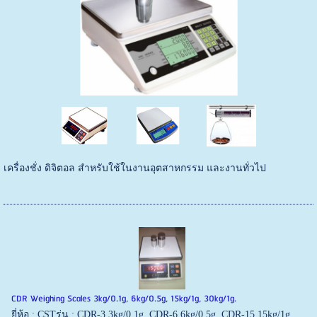
เครื่องชั่ง ดิจิตอล สำหรับใช้ในงานอุตสาหกรรม และงานทั่วไป
CDR Weighing Scales 3kg/0.1g, 6kg/0.5g, 15kg/1g, 30kg/1g.
ยี่ห้อ : CSTรุ่น : CDR-3 3kg/0.1g. CDR-6 6kg/0.5g. CDR-15 15kg/1g.