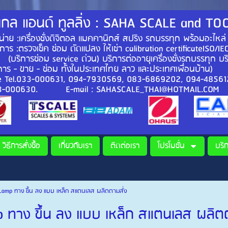
กล แอนด์ ทูลลิ่ง : SAHA SCALE and TO
 :เครื่องชั่งดิจิตอล แมคคานิกส์ สปริง รถบรรทุก พร้อมอะไหล่
ิการ :ตรวจเช็ค ซ่อม ดัดแปลง ให้เช่า calibration certificateISO
. (บริการซ่อม service ด่วน) บริการต่ออายุเครื่องชั่งรถบรรทุก บร
การ - ขาย - ซ่อม ทั้งในประเทศไทย ลาว
e Tel.033-000631, 094-7930569, 083-6869202, 094-
33-000630. E-mail : SAHASCALE_THAI@HOTMAIL.COM
วิธีการสั่งซื้อ
เกี่ยวกับเรา
ติดต่อเรา
โปรโมชั่น
บริ
Lamp ทาง ขึ้น ลง แบบ เหล็ก สแตนเลส ผลิตตามสั่ง
 ทาง ขึ้น ลง แบบ เหล็ก สแตนเลส ผลิตต