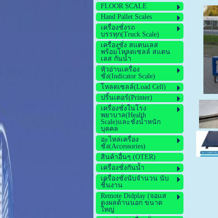
FLOOR SCALE
Hand Pallet Scales
เครื่องชั่งรถ
บรรทุก(Truck Scale)
เครื่องชั่ง สแตนเลส
พร้อมโหลดเซลล์ สแตน
เลส กันน้ำ
หัวอ่านเครื่อง
ชั่ง(Indicator Scale)
โหลดเซลล์(Load Cell)
ปริ้นเตอร์(Printer)
เครื่องชั่งในโรง
พยาบาล(Health
Scale)และชั่งน้ำหนัก
บุคคล
อะไหล่เครื่อง
ชั่ง(Accessories)
สินค้าอื่นๆ (OTER)
เครื่องชั่งกันน้ำ
เครื่องชั่งนับจำนวน นับ
ชิ้นงาน
Remote Didplay (จอแส
ดงผลด้านนอก ขนาด
ใหญ่