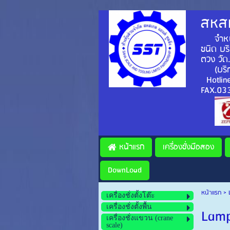
สหสเ
จำหน่าย
ชนิด บร
ตวง วัด
(บริ
Hotlin
FAX.0
หน้าแรก
เครื่องชั่งมือสอง
DownLoad
หน้าแรก
>
เครื่องชั่งตั้งโต๊ะ
เครื่องชั่งตั้งพื้น
Lamp
เครื่องชั่งแขวน (crane
scale)